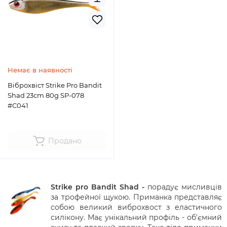
Немає в наявності
Віброхвіст Strike Pro Bandit
Shad 23cm 80g SP-078
#C041
Продано
Strike pro Bandit Shad -
порадує
мисливців
за
трофейної
щукою
.
Приманка
представляє
собою
великий
виброхвост
з
еластичного
силікону
.
Має
унікальний
профіль
-
об'ємний