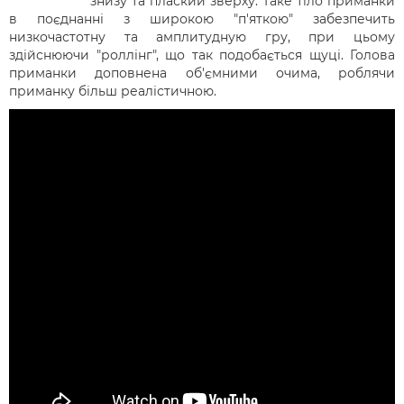
знизу
та
плаский
зверху
.
Таке
тіло
приманки
в
поєднанні
з широкою
"
п'яткою
"
забезпечить
низкочастотну
та
амплитудную
гру
,
при
цьому
здійснюючи
"
роллінг
"
,
що
так
подобається
щуці
.
Голова
приманки
доповнена
об'ємними
очима
,
роблячи
приманку
більш
реалістичною
.