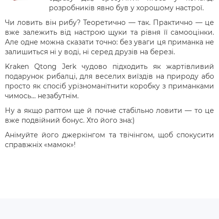
розробників явно був у хорошому настрої.
Чи ловить він рибу? Теоретично — так. Практично — це
вже залежить від настрою щуки та рівня її самооцінки.
Але одне можна сказати точно: без уваги ця приманка не
залишиться ні у воді, ні серед друзів на березі.
Kraken Qtong Jerk чудово підходить як жартівливий
подарунок рибалці, для веселих виїздів на природу або
просто як спосіб урізноманітнити коробку з приманками
чимось… незабутнім.
Ну а якщо раптом ще й почне стабільно ловити — то це
вже подвійний бонус. Хто його зна:)
Анімуйте його джеркінгом та твічінгом, щоб спокусити
справжніх «мамок»!