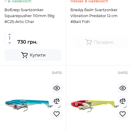
В наявності
Немає в наявності
Воблер Svartzonker
Блейд-бейт Svartzonker
Squarepusher 110mm 59g
Vibration Predator 12 cm
#C25-Artic Char
#Bait Fish
730 грн.
Продано
Купити
SVP12
SVP12