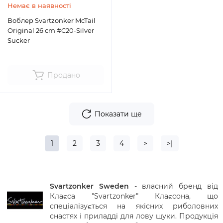
Немає в наявності
Воблер Svartzonker McTail
Original 26 cm #C20-Silver
Sucker
Продано
Показати ще
1
2
3
4
>
>|
Svartzonker Sweden
-
власний
бренд
від
Клаєса
"
Svartzonker
"
Клаєсона
,
що
спеціалізується
на
якісних
риболовних
снастях
і
приладді
для
лову
щуки
.
Продукція