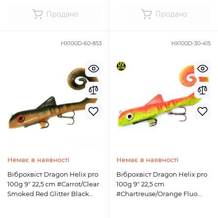
Продано
Продано
HX100D-60-853
HX100D-30-415
Немає в наявності
Немає в наявності
Віброхвіст Dragon Helix pro
Віброхвіст Dragon Helix pro
100g 9" 22,5 cm #Carrot/Clear
100g 9" 22,5 cm
Smoked Red Glitter Black
#Chartreuse/Orange Fluo
(853)
(415)