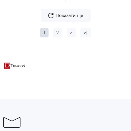
Показати ще
1
2
>
>|