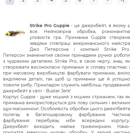
1
2
3
4
5
6
7
>
>|
Strike Pro Guppie
- це джеркбейт, в якому є
все. Неймовірна обробка, різноманітна
уловиста гра. Приманка Guppie створена
завдяки співпраці американського майстра
Джо Петерсона і компанії Strike Pro.
Петерсон знаменитий своїми принадами ручної роботи
з чудовими деталями. Strike Pro, в свою чергу, знає, як
створювати висококласні приманки зі сплаву пластмас і
при масовому виробництві фарбувати приманки, вміло
виділяючи деталі, так щоб ці приманки ще й успішно
ловили рибу. Прикладом служить найбільш продаваний
джеркбейт в світі - Buster Jerk!
Корпус Guppie - дуже міцний з міцним стрижнем, так як
приманка використовується для лову сильних і великих
щук-маськинонг. Особливість обробки цього джектбейта
полягає в багатошаровому фарбування. Частина
фарбування перебуває ніби всередині корпусу.
Джеркбейт виходить майже тривимірним. Нано-
покриття завершує чудову обробку. У задній частині