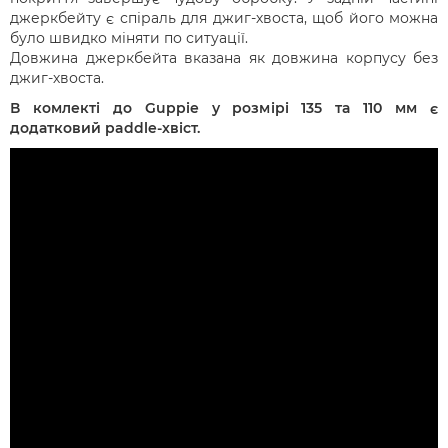
джеркбейту є спіраль для джиг-хвоста, щоб його можна
було швидко міняти по ситуації.
Довжина джеркбейта вказана як довжина корпусу без
джиг-хвоста.
В комлекті до Guppie у розмірі 135 та 110 мм є
додатковий paddle-хвіст.